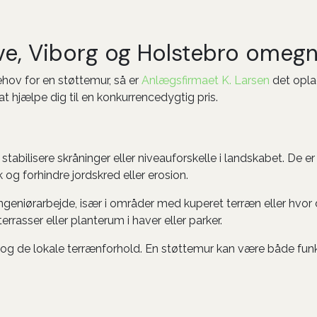
ive, Viborg og Holstebro omeg
ehov for en støttemur, så er
Anlægsfirmaet K. Larsen
det oplag
 at hjælpe dig til en konkurrencedygtig pris.
g stabilisere skråninger eller niveauforskelle i landskabet. De
k og forhindre jordskred eller erosion.
eniørarbejde, især i områder med kuperet terræn eller hvor de
errasser eller planterum i haver eller parker.
g de lokale terrænforhold. En støttemur kan være både funktio