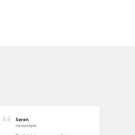
Søren
Ol
Havearbejde
Be