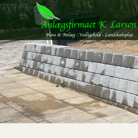
Gå
til
hovedindhold