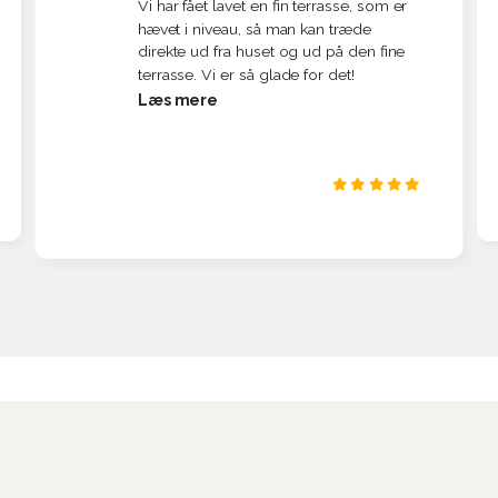
Vi har fået lavet en fin terrasse, som er
hævet i niveau, så man kan træde
direkte ud fra huset og ud på den fine
terrasse. Vi er så glade for det!
Læs mere
Meget dygtig til sit håndværk, og vi vil
klart bruge ham igen når der dukker
noget nyt op, som skal laves