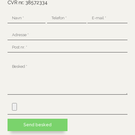
CVR nr.: 38572334
Adresse
ADRESSE
+
POST
post
NR.
nr