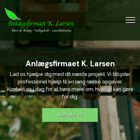
Gå
til
hovedindhold
Anlægsfirmaet K
.
Larsen
Lad os hjælpe dig med dit næste projekt. Vi tilbyder
professionel hjælp til en lang række opgaver.
Kontakt os i dag for at høre mere om, hvad vi kan gøre
for dig.
Kontakt os