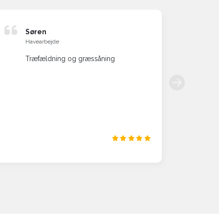
Søren
Ol
Havearbejde
Be
Træfældning og græssåning
Me