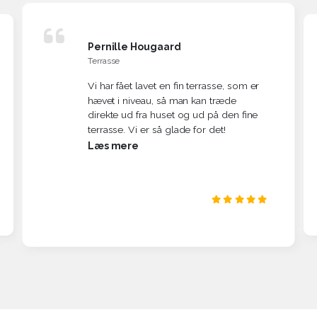
Pernille Hougaard
Terrasse
Vi har fået lavet en fin terrasse, som er
hævet i niveau, så man kan træde
direkte ud fra huset og ud på den fine
terrasse. Vi er så glade for det!
Læs mere
Meget dygtig til sit håndværk, og vi vil
klart bruge ham igen når der dukker
noget nyt op, som skal laves