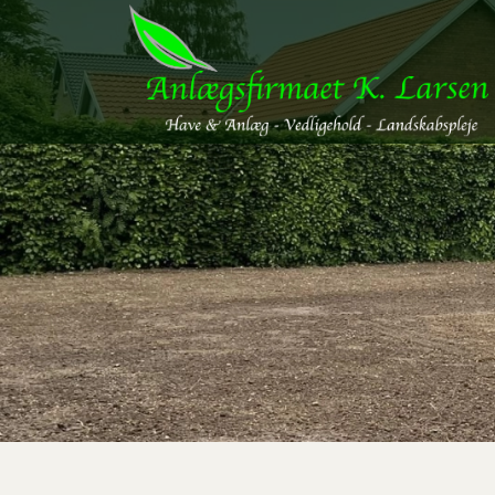
Gå
til
hovedindhold