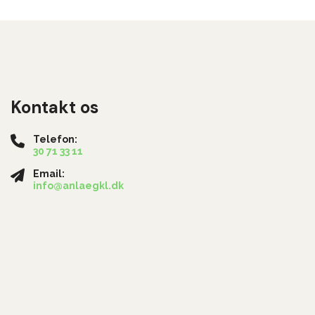
Kontakt os
Telefon:
30 71 33 11
Email:
info@anlaegkl.dk
Copyright © 2026 - Anlægsfirmaet K. Larsen
, CVR 38572334
|
Privatlivspolitik
|
Co